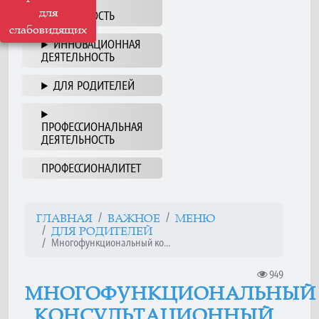
НАША
для
ДЕЯТЕЛЬНОСТЬ
слабовидящих
ИННОВАЦИОННАЯ
ДЕЯТЕЛЬНОСТЬ
ДЛЯ РОДИТЕЛЕЙ
ПРОФЕССИОНАЛЬНАЯ
ДЕЯТЕЛЬНОСТЬ
ПРОФЕССИОНАЛИТЕТ
ГЛАВНАЯ
ВАЖНОЕ
МЕНЮ
ДЛЯ РОДИТЕЛЕЙ
Многофункциональный ко...
949
МНОГОФУНКЦИОНАЛЬНЫЙ
КОНСУЛЬТАЦИОННЫЙ