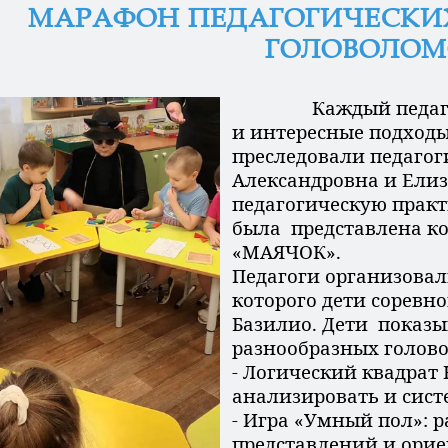
МАРАФОН ПЕДАГОГИЧЕСКИХ
ГОЛОВОЛОМ
Каждый педагог в 
и интересные подходы
преследовали педагог
Александровна и Елиз
педагогическую практ
была представлена ко
«МАЯЧОК».
Педагоги организовал
которого дети соревн
Базилио. Дети показ
разнообразных голово
- Логический квадрат
анализировать и сис
- Игра «Умный пол»: 
представлений и ори