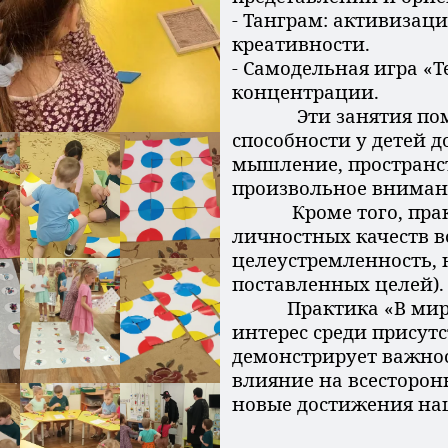
- Танграм: активизац
креативности.
- Самодельная игра «
концентрации.
Эти занятия помог
способности у детей 
мышление, пространст
произвольное внимани
Кроме того, практи
личностных качеств в
целеустремленность, 
поставленных целей).
Практика «В мире 
интерес среди присут
демонстрирует важнос
влияние на всесторон
новые достижения на