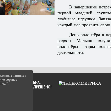
В завершение встре
первой младшей группы
любимые игрушки. Завяза
каждый мог проявить свою
День волонтёра в п
радости. Малыши получи
волонтёры – заряд полож
деятельности.
ональных данных а
нние сервисы
А ССЫЛКА ОБЯЗАТЕЛЬНА.
тика".
ФОРМАЦИИ САЙТА ЗАПРЕЩЕНО!