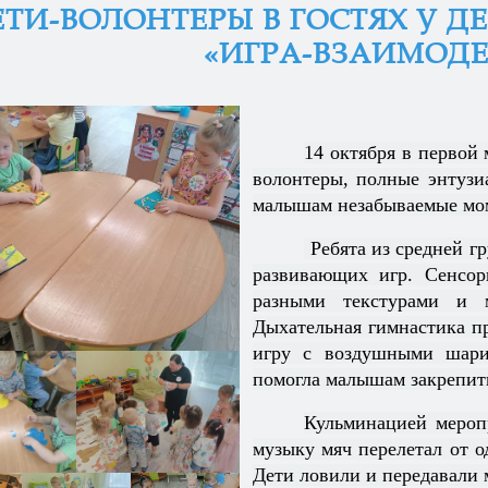
ЕТИ-ВОЛОНТЕРЫ В ГОСТЯХ У 
«ИГРА-ВЗАИМОД
14 октября в первой
волонтеры, полные энтузи
малышам незабываемые мом
Ребята из средней г
развивающих игр. Сенсор
разными текстурами и м
Дыхательная гимнастика п
игру с воздушными шар
помогла малышам закрепить
Кульминацией мероп
музыку мяч перелетал от о
Дети ловили и передавали 