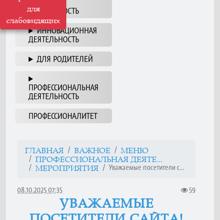
НАША
для
ДЕЯТЕЛЬНОСТЬ
слабовидящих
ИННОВАЦИОННАЯ
ДЕЯТЕЛЬНОСТЬ
ДЛЯ РОДИТЕЛЕЙ
ПРОФЕССИОНАЛЬНАЯ
ДЕЯТЕЛЬНОСТЬ
ПРОФЕССИОНАЛИТЕТ
ГЛАВНАЯ
ВАЖНОЕ
МЕНЮ
ПРОФЕССИОНАЛЬНАЯ ДЕЯТЕ...
Уважаемые посетители с...
МЕРОПРИЯТИЯ
08.10.2025 07:35
59
УВАЖАЕМЫЕ
ПОСЕТИТЕЛИ САЙТА!