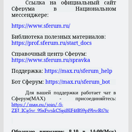
Ссылка на официальный сайт
Сферума в Национальном
мессенджере:
https://www.sferum.ru/
Библиотека полезных материалов:
https://prof.sferum.ru/start_docs
Справочный центр Сферум:
https://www.sferum.ru/spravka
Поддержка:
https://max.ru/sferum_help
Бот Сферум:
https://max.ru/sferum_bot
Для вашей поддержки работает чат в
Сферум(МАХ) - присоединяйтесь:
https://max.ru/join/-S-
ZEJ_ICg5w_9SxFwskCSgif8lF4tBS9pf9bwRt7tc
Обращаю внимание: 8.10 в 14:00(Мск)