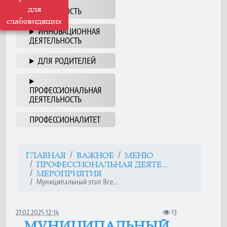
НАША
для
ДЕЯТЕЛЬНОСТЬ
слабовидящих
ИННОВАЦИОННАЯ
ДЕЯТЕЛЬНОСТЬ
ДЛЯ РОДИТЕЛЕЙ
ПРОФЕССИОНАЛЬНАЯ
ДЕЯТЕЛЬНОСТЬ
ПРОФЕССИОНАЛИТЕТ
ГЛАВНАЯ
ВАЖНОЕ
МЕНЮ
ПРОФЕССИОНАЛЬНАЯ ДЕЯТЕ...
МЕРОПРИЯТИЯ
Муниципальный этап Все...
27.02.2025 12:14
13
МУНИЦИПАЛЬНЫЙ