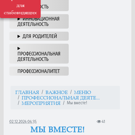
НАША
для
ДЕЯТЕЛЬНОСТЬ
слабовидящих
ИННОВАЦИОННАЯ
ДЕЯТЕЛЬНОСТЬ
ДЛЯ РОДИТЕЛЕЙ
ПРОФЕССИОНАЛЬНАЯ
ДЕЯТЕЛЬНОСТЬ
ПРОФЕССИОНАЛИТЕТ
ГЛАВНАЯ
ВАЖНОЕ
МЕНЮ
ПРОФЕССИОНАЛЬНАЯ ДЕЯТЕ...
Мы вместе!
МЕРОПРИЯТИЯ
02.12.2024 04:35
41
МЫ ВМЕСТЕ!