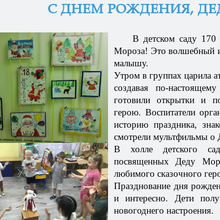
С ДНЕМ РОЖДЕНИЯ, Д
В детском саду 170
Мороза! Это волшебный и
малышу.
Утром в группах царила а
создавая по-настоящему
готовили открытки и п
герою. Воспитатели орган
историю праздника, зна
смотрели мультфильмы о Д
В холле детского сад
посвященных Деду Моро
любимого сказочного геро
Празднование дня рожден
и интересно. Дети пол
новогоднего настроения.