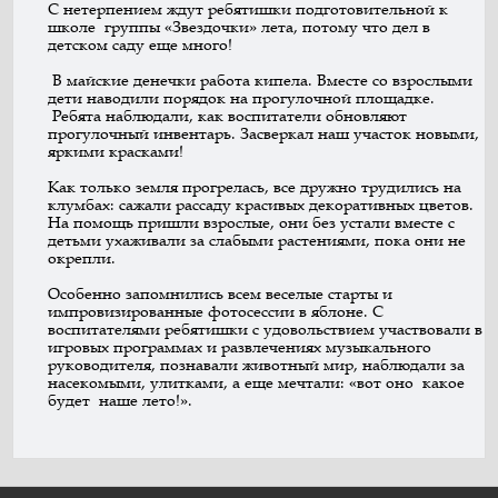
С нетерпением ждут ребятишки подготовительной к
школе группы «Звездочки» лета, потому что дел в
детском саду еще много!
В майские денечки работа кипела. Вместе со взрослыми
дети наводили порядок на прогулочной площадке.
Ребята наблюдали, как воспитатели обновляют
прогулочный инвентарь. Засверкал наш участок новыми,
яркими красками!
Как только земля прогрелась, все дружно трудились на
клумбах: сажали рассаду красивых декоративных цветов.
На помощь пришли взрослые, они без устали вместе с
детьми ухаживали за слабыми растениями, пока они не
окрепли.
Особенно запомнились всем веселые старты и
импровизированные фотосессии в яблоне. С
воспитателями ребятишки с удовольствием участвовали в
игровых программах и развлечениях музыкального
руководителя, познавали животный мир, наблюдали за
насекомыми, улитками, а еще мечтали: «вот оно какое
будет наше лето!».