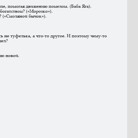
упе, помогая движению помелом. (Баба Яга).
 богатством? («Морозко»).
? («Смоляной бычок»).
сь не туфелька, а что-то другое. И поэтому чему-то
шел?
ию новой.