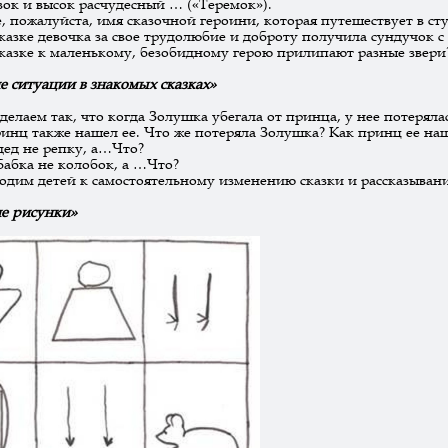
зок и высок расчудесный … («Теремок»).
, пожалуйста, имя сказочной героини, которая путешествует в ст
сказке девочка за свое трудолюбие и доброту получила сундучок с
сказке к маленькому, безобидному герою прилипают разные звери
 ситуации в знакомых сказках»
сделаем так, что когда Золушка убегала от принца, у нее потеряла
инц также нашел ее. Что же потеряла Золушка? Как принц ее на
дед не репку, а…Что?
бабка не колобок, а …Что?
одим детей к самостоятельному изменению сказки и рассказыван
е рисунки»