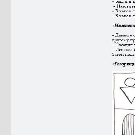
– Был и ни
– Назовите
– В какой 
– В какой 
«Изменение
– Давайте 
другому пр
– Посадил 
– Испекла 
Затем подв
«Говорящи