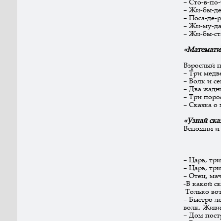
– Сто-в-по
– Жи-бы-де
– Поса-де-
– Жи-му-да
– Жи-бы-ст
«Математик
Взрослый п
– Три медв
– Волк и с
– Два жадн
– Три поро
– Сказка о
«Узнай ск
Вспомни и 
– Царь, тр
– Царь, тр
– Отец, ма
-В какой с
Только вот
– Быстро л
волк. Живи
– Дом пост