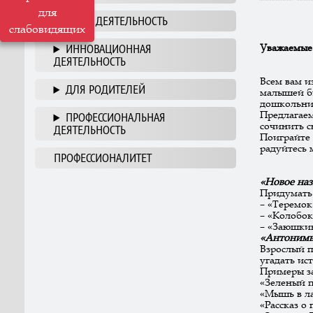
для
НАША ДЕЯТЕЛЬНОСТЬ
слабовидящих
ИННОВАЦИОННАЯ
Уважаемые
ДЕЯТЕЛЬНОСТЬ
Всем вам и
ДЛЯ РОДИТЕЛЕЙ
малышей б
дошкольник
Предлагаем
ПРОФЕССИОНАЛЬНАЯ
сочинить с
ДЕЯТЕЛЬНОСТЬ
Поиграйте 
радуйтесь 
ПРОФЕССИОНАЛИТЕТ
«Новое наз
Придумать 
– «Теремок
– «Колобок
– «Заюшкин
«Антонимы
Взрослый п
угадать ис
Примеры з
«Зеленый п
«Мышь в ла
«Рассказ о