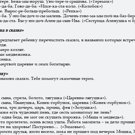
-тере. Бежа-мы-норуш. Уви-тере-и-срашива. («Теремок»)
-да-ба. Гово-де-ба: «Ипсе-ка-ста-коло. («Колобок»)
ре. Вырос-ре-больш-пребольш. («Репка»)
-ба. У-ни-бы-доч-и-сы-малень. Дочень-гово-ма-мы-пой-на-баз-бер
а-да-ста. Бы-у-ни-доч-Ален-да-сын-Ива. («Сестрица Аленушка и 
а в сказке»
редлагает ребенку перечислить сказки, в названии которых встре
едя.
емеро козлят.
ых медвежонка.
сенка.
 мертвой царевне и семи богатырях.
азку»
назови сказки. Тебе помогут сказочные герои.
и сына, стрела, болото, лягушка («Царевна-лягушка»).
и сына, Иванушка, Конек-горбунок, царевна («Конек-горбунок»).
чеха, три дочери, царь, принц, фея («Золушка»).
казке есть чудесный пень, где сесть мохнатому не лень?
 одна беда, не мог он скушать пирожка. («Маша и медведь»).
ето пролетело, осень вслед ушла. Работа закипела – за дело приня
те на здоровье! Построено… («Зимовье»).
роили друзья, жили весело, пока не пришел под вечерок Мишка,