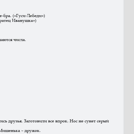
е-бра. («Гуси-Лебеди»)
братец Иванушка»)
чаются числа.
лись друзья. Заготовили все впрок. Нос не сунет серый
 Мишенька – дружок.