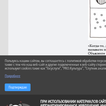
«Когда-то,
называли п
Объясните 
Только тог
Пользуясь нашим сайтом, вы соглашаетесь с политикой обработки перс
Взрослый п
также с тем что наш веб-сайт и другие подключенные к веб-сайту сторо
схемах. За
используют cookies такие как "Госуслуги", "PRO.Культура", "Спутник анали
(Сказка «К
Подробнее
Подтверждаю
ПРИ ИСПОЛЬЗОВАНИИ МАТЕРИАЛОВ САЙТ
АВТОМАТИЗИРОВАННОЕ ИЗВЛЕЧЕНИЕ ИН