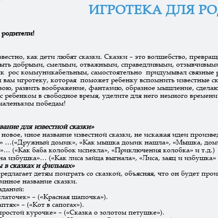
ИГРОТЕКА ДЛЯ Р
 родители!
звестно, как дети любят сказки. Сказки – это волшебство, превращ
ыть добрыми, смелыми, отважными, справедливыми, отзывчивыми.
 рос коммуникабельным, самостоятельно придумывал связные ра
 вам игротеку, которая поможет ребенку вспомнить известные с
вою, развить воображение, фантазию, образное мышление, сделаю
с ребенком в свободное время, уделите для него немного времен
маленьким победам!
вание для известной сказки»
новое, иное название известной сказки, не искажая идеи произве
» …(«Дружный домик», «Как мышка домик нашла», «Мышка, домик
»… («Как баба колобок испекла», «Приключения колобка» и т.д.)
а избушка»… («Как лиса зайца выгнала», «Лиса, заяц и избушка» и
 в сказках и фильмах»
редлагает детям поиграть со сказкой, объясняя, что он будет про
тинное название сказки.
аданий:
латочек» – («Красная шапочка»).
птях» – («Кот в сапогах»).
 простой курочке» – («Сказка о золотом петушке»).