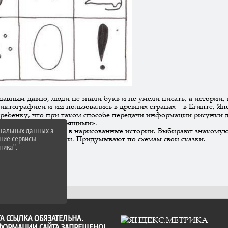
 давным-давно, люди не знали букв и не умели писать, а истории
иктографией и им пользовались в древних странах – в Египте, Яп
ребенку, что при таком способе передачи информации рисунки 
да они будут «говорящими».
ональных данных а
редлагает поиграть в нарисованные истории. Выбирают знакомую 
нние сервисы
тем «читают» истории. Придумывают по схемам свои сказки.
тика".
урочка Ряба»)
А ССЫЛКА ОБЯЗАТЕЛЬНА.
ФОРМАЦИИ САЙТА ЗАПРЕЩЕНО!