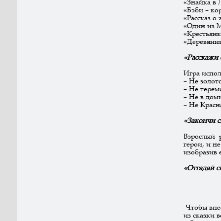
«Знайка в 
«Бэби – ко
«Рассказ о
«Один из М
«Крестьянк
«Деревянны
«Расскажи 
Игра испол
– Не золот
– Не тере
– Не в дом
– Не Крас
«Закончи с
Взрослый р
герои, и н
изобразив 
«Отгадай с
Чтобы внес
из сказки 