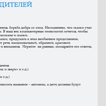
ОДИТЕЛЕЙ
ения, борьба добра со злом. Несомненно, что сказки учат
 В наш век компьютерных технологий хочется, чтобы
ссказы и сказки.
казки, придумать к ним необычное продолжение,
т речь эмоциональной, образной, красивой.
и и внимания. Играйте на равных, поощряйте его ответы,
дения.
 и звери» и т.д.)
 т.д.)
износить название – антоним, а дети должны будут