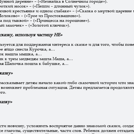
Лунной деревне» – («Незнайка в Солнечном городе»).
роткий носок» – («Пеппи – длинный чулок»).
 живой крестьянке и одном слабаке» – («Сказка о мертвой царевне 
олоково» – («Трое из Простоквашино»).
а под тыквой» – («Принцесса на горошине»).
й замочек» – («Золотой ключик»).
сказку, используя частицу НЕ»
ьзуется для поддержания интереса к сказке и для того, чтобы пове
ое яйцо снесла Курочка, а…
мок нашла мышка, а…
ик к трем медведям зашла Маша, а…
ная Шапочка пошла к бабушке, а…
казку»
ассказывает детям начало какой-либо сказочной истории или знак
е возникнет проблемная ситуация. Детям предлагается продолжит
его.
казку»
ти новизну, усложнить восприятие давно знакомой сказки, созда
все глаголы, существительные, части слов. Ребенок должен отгадать