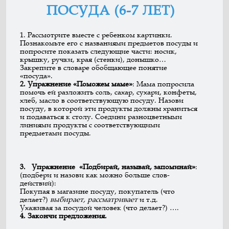
ПОСУДА (6-7 ЛЕТ)
1. Рассмотрите вместе с ребенком картинки.
Познакомьте его с названиями предметов по­суды и
попросите показать следующие части: носик,
крышку, ручки, края (стенки), до­нышко…
Закрепите в словаре обобщающее понятие
«посуда».
2
.
Упражнение
«Поможем
маме»
: Мама попросила
помочь ей разложить соль, сахар, сухари, конфеты,
хлеб, масло в соответствующую посуду. Назови
посуду, в которой эти продукты должны храниться
и подаваться к столу. Соедини разноцветными
лини­ями продукты с соответствующими
предметами посуды.
3
.
Упражнение
«Подбирай
,
называй
,
запоминай»
:
(подбери и назови как можно больше слов-
действий):
Покупая в магазине посуду, покупатель (что
делает?)
выбирает
,
рассматривает
и т.д.
Ухаживая за посудой человек (что делает?) ….
4.
Закончи
предложения.