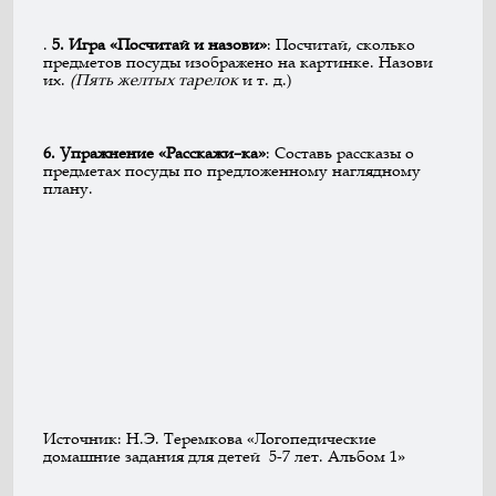
.
5.
Игра
«Посчитай
и
назови»
: Посчитай, сколько
предметов посу­ды изображено на картинке. Назови
их.
(
П
ять
желтых
тарелок
и т. д.)
6.
Упражнение
«Расскажи
–
ка»
: Составь рассказы о
предметах посуды по предложен­ному наглядному
плану.
Источник: Н.Э. Теремкова «Логопедические
домашние задания для детей 5-7 лет. Альбом 1»