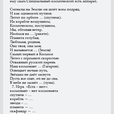
ему сами.Специальный космический есть аппарат,
Сигналы на Землю он шлёт всем подряд,
И как одинокий путник
Летит по орбите … (спутник).
На корабле воздушном,
Космическом, послушном,
Мы, обгоняя ветер,
Несёмся на … (ракете).
Планета голубая,
Любимая, родная,
Она твоя, она моя,
И называется … (Земля)
Самый первый в Космосе
Летел с огромной скоростью
Отважный русский парень
Наш космонавт … (Гагарин).
Освещает ночью путь,
Звёздам не даёт заснуть
Пусть все спят, ей не до сна,
В небе не заснёт … (луна).
7. Игра «Есть – нет»:
космонавт – нет космонавта
спутник – …
корабль — …
звезда – …
планета — …
скафандр — …