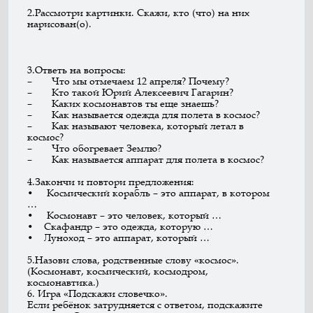
2.Рассмотри картинки. Скажи, кто (что) на них
нарисован(о).
3.Ответь на вопросы:
– Что мы отмечаем 12 апреля? Почему?
– Кто такой Юрий Алексеевич Гагарин?
– Каких космонавтов ты еще знаешь?
– Как называется одежда для полета в космос?
– Как называют человека, который летал в
космос?
– Что обогревает Землю?
– Как называется аппарат для полета в космос?
4.Закончи и повтори предложения:
• Космический корабль – это аппарат, в котором
…
• Космонавт – это человек, который …
• Скафандр – это одежда, которую …
• Луноход – это аппарат, который …
5.Назови слова, родственные слову «космос».
(Космонавт, космический, космодром,
космонавтика.)
6. Игра «Подскажи словечко».
Если ребёнок затрудняется с ответом, подскажите