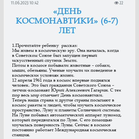
11.06.2023 10:42
22
«ДЕНЬ
КОСМОНАВТИКИ» (6-7)
ЛЕТ
1.Прочитайте ребенку рассказ:
Мы живем в космическую эру. Она началась, когда
в Советском Союзе был запу­щен первый
искусственный спутник Земли.
Потом в космосе побывали животные – собаки,
мыши, обезьяны. Ученые изуча­ли их поведение в
космических условиях жизни.
12 апреля 1961 года в космос впервые поднялся
человек. Это был гражданин Советского Союза –
летчик-космонавт Юрий Алексеевич Гагарин. С тех
пор весь мир отмечает День космонавтики.
Теперь наша страна и другие страны посылают в
космос ракеты и людей, чтобы изучать космическое
пространство, Луну и планеты Солнечной системы.
На Луне побывал автоматический аппарат луноход,
который передвигался по Луне. С его помощью
изучалась поверхность Луны. Сейчас в космосе
постоянно работает Международная космическая
станция.