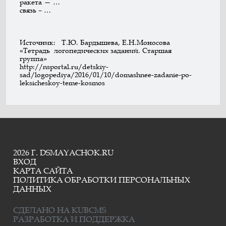
ракета — …
связь – …
Источник: Т.Ю. Бардышева, Е.Н.Моносова
«Тетрадь логопедических заданий. Старшая
группа»
http://nsportal.ru/detskiy-
sad/logopediya/2016/01/10/domashnee-zadanie-po-
leksicheskoy-teme-kosmos
2026 Г. DSMAYACHOK.RU
ВХОД
КАРТА САЙТА
ПОЛИТИКА ОБРАБОТКИ ПЕРСОНАЛЬНЫХ
ДАННЫХ
СДЕЛАНО НА KUBCMS
РАЗРАБОТКА И ПОДДЕРЖКА