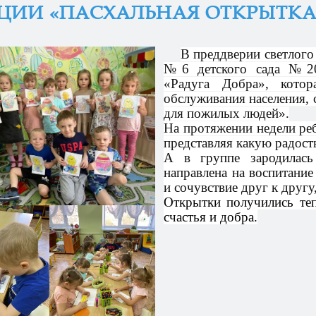
ЦИИ «ПАСХАЛЬНАЯ ОТКРЫТК
В преддверии светлого
№6 детского сада №20
«Радуга Добра», котор
обслуживания населения, 
для пожилых людей».
На протяжении недели ре
представляя какую радост
А в группе зародилась
направлена на воспитани
и сочувствие друг к друг
Открытки получились теп
счастья и добра.